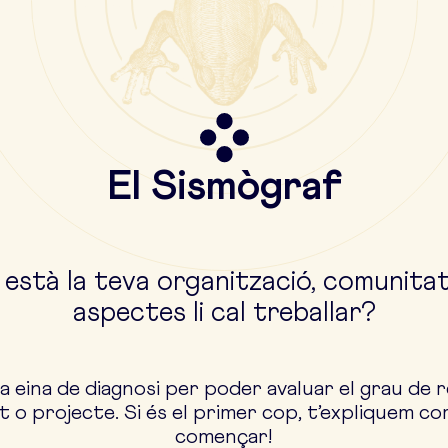
El Sismògraf
 està la teva organització, comunita
aspectes li cal treballar?
 eina de diagnosi per poder avaluar el grau de re
 o projecte. Si és el primer cop, t’expliquem co
començar!